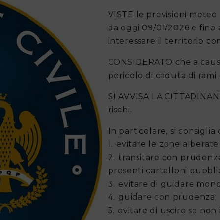
VISTE le previsioni meteo (r
da oggi 09/01/2026 e fino 
interessare il territorio c
CONSIDERATO che a causa d
pericolo di caduta di rami
SI AVVISA LA CITTADINANZA
rischi.
In particolare, si consiglia d
1.⁠ ⁠evitare le zone alberat
2.⁠ ⁠transitare con pruden
presenti cartelloni pubblici
3.⁠ ⁠evitare di guidare mono
4.⁠ ⁠guidare con prudenza;
5.⁠ ⁠evitare di uscire se no