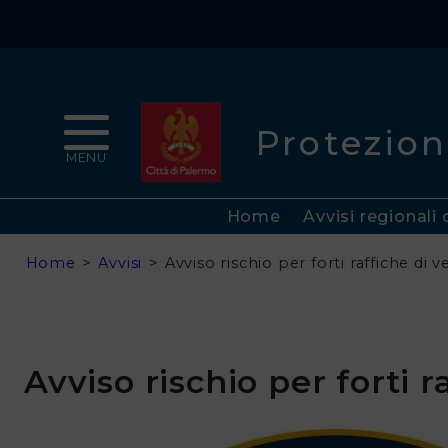
Comune
di
Protezion
Palermo
MENU
Home
Home
Avvisi regionali 
Chi
Home
>
Avvisi
>
Avviso rischio per forti raffiche di 
siamo
Avvisi
Avviso rischio per forti r
Rischi