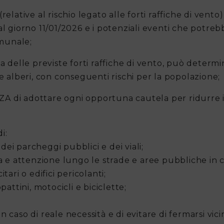
elative al rischio legato alle forti raffiche di vento)
al giorno 11/01/2026 e i potenziali eventi che potre
omunale;
elle previste forti raffiche di vento, può determi
 e alberi, con conseguenti rischi per la popolazione;
 di adottare ogni opportuna cautela per ridurre i 
i:
e dei parcheggi pubblici e dei viali;
za e attenzione lungo le strade e aree pubbliche in 
tari o edifici pericolanti;
pattini, motocicli e biciclette;
n in caso di reale necessità e di evitare di fermarsi vic