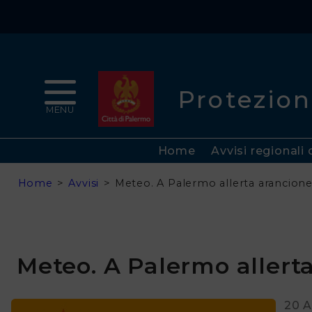
Comune
di
Protezion
Palermo
MENU
Home
Home
Avvisi regionali 
Chi
Home
>
Avvisi
>
Meteo. A Palermo allerta arancione
siamo
Avvisi
Meteo. A Palermo allerta
Rischi
20 