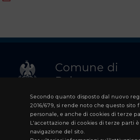
Popolazione
Piano
della
Protezione
Civile
Comune di
Piani
Palermo
di
Secondo quanto disposto dal nuovo rego
Emergenza
Recapiti e Contatti
2016/679, si rende noto che questo sito f
e
Sede:Via Ausonia , 69 - 90146 PALERMO
personale, e anche di cookies di terze par
Posta elettronica certificata (PEC):
L'accettazione di cookies di terze parti 
Soccorso
navigazione del sito.
protezionecivile@cert.comune.palermo.it