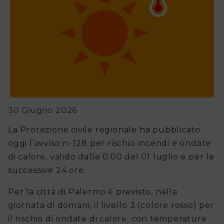
fare
per
Avvisi
regionali
di
30 Giugno 2026
Protezione
Civile
La Protezione civile regionale ha pubblicato
oggi l’avviso n. 128 per rischio incendi e ondate
Avvisi
di calore, valido dalle 0.00 del 01 luglio e per le
successive 24 ore.
alla
Popolazione
Per la città di Palermo è previsto, nella
giornata di domani, il livello 3 (colore rosso) per
Piano
il rischio di ondate di calore, con temperature