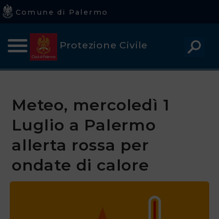
Comune di Palermo
Comune
Protezione Civile
di
Palermo
Home
Avvisi regionali di Protezione Civile
Avvisi alla Popolazione
Home
Meteo, mercoledì 1
Piano della Protezione Civile
Luglio a Palermo
Chi
siamo
allerta rossa per
ondate di calore
Avvisi
Rischi
Cosa