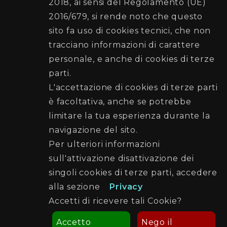
2018, ai sensi del Regolamento (UE)
2016/679, si rende noto che questo
Recapiti e Contatti
sito fa uso di cookies tecnici, che non
Sede:Via Ausonia , 69 - 90146 PALERMO
tracciano informazioni di carattere
Posta elettronica certificata (PEC):
personale, e anche di cookies di terze
protezionecivile@cert.comune.palermo.it
parti.
Telefono: 091 7401515 - 091 7401570
L'accettazione di cookies di terze parti
è facoltativa, anche se potrebbe
Seguici su
limitare la tua esperienza durante la
navigazione del sito.
Per ulteriori informazioni
sull'attivazione disattivazione dei
singoli cookies di terze parti, accedere
alla sezione
Privacy
Accetti di ricevere tali Cookie?
Accetto
Nego il