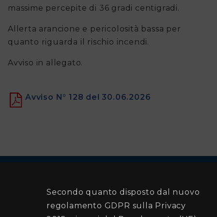
massime percepite di 36 gradi centigradi.
della
Protezione
Allerta arancione e pericolosità bassa per
quanto riguarda il rischio incendi.
Civile
Avviso in allegato.
Piani
di
Avviso N° 128 del 30.06.2026
Emergenza
e
Soccorso
Documentazioni
Secondo quanto disposto dal nuovo
Comune di Palermo
regolamento GDPR sulla Privacy