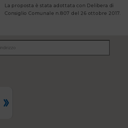
La proposta è stata adottata con Delibera di
fare
Consiglio Comunale n.807 del 26 ottobre 2017.
per
Avvisi
regionali
di
Protezione
Civile
Avvisi
alla
Popolazione
Piano