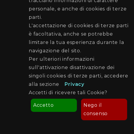
tracciano informazioni di carattere
Posta elettronica certificata (PEC):
personale, e anche di cookies di terze
protezionecivile@cert.comune.palermo.it
parti.
Telefono: 091 7401515 - 091 7401570
L'accettazione di cookies di terze parti
è facoltativa, anche se potrebbe
Seguici su
limitare la tua esperienza durante la
navigazione del sito.
Per ulteriori informazioni
sull'attivazione disattivazione dei
singoli cookies di terze parti, accedere
alla sezione
Privacy
Accetti di ricevere tali Cookie?
Accetto
Nego il
consenso
Credits
Note Legali
Cookie Policy
© 2023 Comune di Palermo - Tutti i diritti riservati