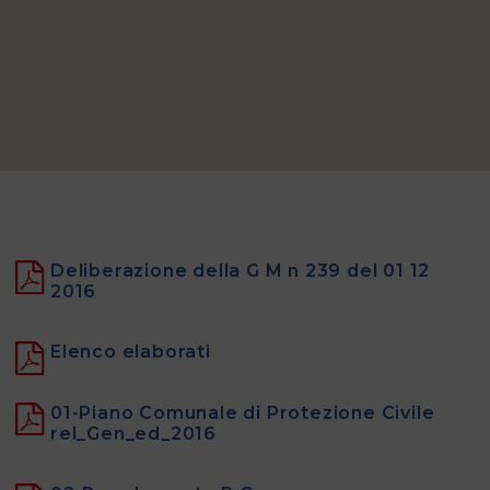
della
Protezione
Civile
Piani
di
Emergenza
Deliberazione della G M n 239 del 01 12
e
2016
Soccorso
Elenco elaborati
Documentazioni
01-Piano Comunale di Protezione Civile
rel_Gen_ed_2016