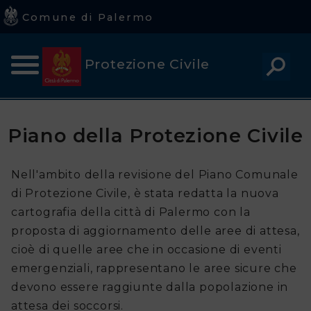
Comune di Palermo
Comune
Protezione Civile
di
Palermo
Home
Avvisi regionali di Protezione Civile
Piano della Protezione Civile
Avvisi alla Popolazione
Home
Piano della Protezione Civile
Chi
Nell'ambito della revisione del Piano Comunale
di Protezione Civile, è stata redatta la nuova
siamo
cartografia della città di Palermo con la
Avvisi
proposta di aggiornamento delle aree di attesa,
cioè di quelle aree che in occasione di eventi
Rischi
emergenziali, rappresentano le aree sicure che
devono essere raggiunte dalla popolazione in
Cosa
attesa dei soccorsi.