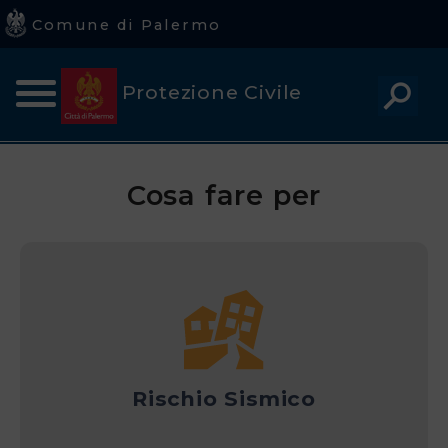
Comune di Palermo
Comune
Protezione Civile
di
Palermo
Home
Avvisi regionali di Protezione Civile
Cosa fare per
Avvisi alla Popolazione
Home
Piano della Protezione Civile
Chi
siamo
Avvisi
Rischi
Rischio Sismico
Cosa