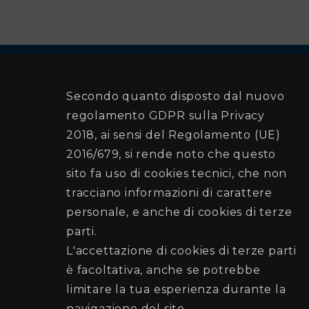
Secondo quanto disposto dal nuovo
Comune di Palermo
regolamento GDPR sulla Privacy
2018, ai sensi del Regolamento (UE)
2016/679, si rende noto che questo
Recapiti e Contatti
sito fa uso di cookies tecnici, che non
Sede:Via Ausonia , 69 - 90146 PALERMO
tracciano informazioni di carattere
Posta elettronica certificata (PEC):
personale, e anche di cookies di terze
protezionecivile@cert.comune.palermo.it
parti.
Telefono: 091 7401515 - 091 7401570
L'accettazione di cookies di terze parti
è facoltativa, anche se potrebbe
Seguici su
limitare la tua esperienza durante la
navigazione del sito.