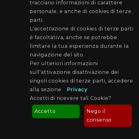
tracciano informazioni di carattere
Posta elettronica certificata (PEC):
personale, e anche di cookies di terze
protezionecivile@cert.comune.palermo.it
parti.
Telefono: 091 7401515 - 091 7401570
L'accettazione di cookies di terze parti
è facoltativa, anche se potrebbe
Seguici su
limitare la tua esperienza durante la
navigazione del sito.
Per ulteriori informazioni
sull'attivazione disattivazione dei
singoli cookies di terze parti, accedere
alla sezione
Privacy
Accetti di ricevere tali Cookie?
Accetto
Nego il
consenso
Credits
Note Legali
Cookie Policy
© 2023 Comune di Palermo - Tutti i diritti riservati