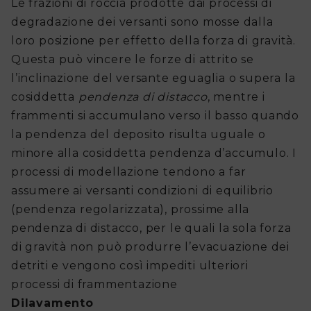
Le frazioni di roccia prodotte dai processi di
della
degradazione dei versanti sono mosse dalla
Protezione
loro posizione per effetto della forza di gravità.
Questa può vincere le forze di attrito se
Civile
l’inclinazione del versante eguaglia o supera la
cosiddetta
pendenza di distacco
, mentre i
Piani
frammenti si accumulano verso il basso quando
di
la pendenza del deposito risulta uguale o
Emergenza
minore alla cosiddetta pendenza d’accumulo. I
processi di modellazione tendono a far
e
assumere ai versanti condizioni di equilibrio
Soccorso
(pendenza regolarizzata), prossime alla
pendenza di distacco, per le quali la sola forza
Documentazioni
di gravità non può produrre l’evacuazione dei
detriti e vengono così impediti ulteriori
processi di frammentazione
Dilavamento