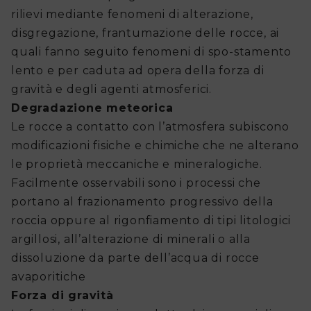
rilievi mediante fenomeni di alterazione,
fare
disgregazione, frantumazione delle rocce, ai
per
quali fanno seguito fenomeni di spo-stamento
lento e per caduta ad opera della forza di
Avvisi
gravità e degli agenti atmosferici.
regionali
Degradazione meteorica
Le rocce a contatto con l’atmosfera subiscono
di
modificazioni fisiche e chimiche che ne alterano
Protezione
le proprietà meccaniche e mineralogiche.
Civile
Facilmente osservabili sono i processi che
portano al frazionamento progressivo della
Avvisi
roccia oppure al rigonfiamento di tipi litologici
alla
argillosi, all’alterazione di minerali o alla
dissoluzione da parte dell’acqua di rocce
Popolazione
avaporitiche
Forza di gravità
Piano