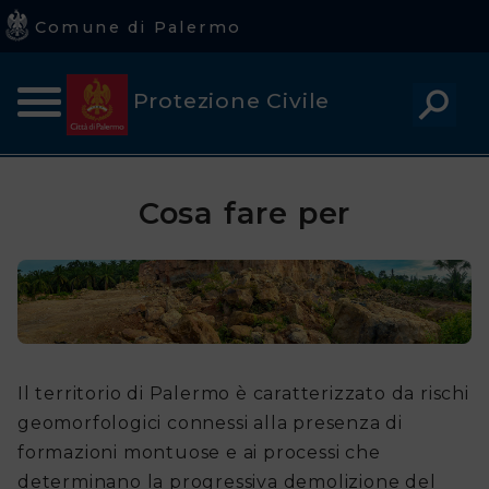
Comune di Palermo
Comune
Protezione Civile
di
Palermo
Home
Avvisi regionali di Protezione Civile
Cosa fare per
Avvisi alla Popolazione
Home
Piano della Protezione Civile
Chi
siamo
Avvisi
Il territorio di Palermo è caratterizzato da rischi
Rischi
geomorfologici connessi alla presenza di
formazioni montuose e ai processi che
Cosa
determinano la progressiva demolizione del