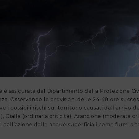
ale è assicurata dal Dipartimento della Protezione Civ
nza. Osservando le previsioni delle 24-48 ore succe
ve i possibili rischi sul territorio causati dall’arrivo
nte), Gialla (ordinaria criticità), Arancione (moderata c
dall’azione delle acque superficiali come fiumi o torr