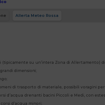
gico
one
Allerta Meteo Rossa
i (tipicamente su un’intera Zona di Allertamento) di
 grandi dimensioni;
ango;
omeni di trasporto di materiale, possibili voragini p
 corsi d’acqua drenanti bacini Piccoli e Medi, con est
i corsi d’acqua minori;