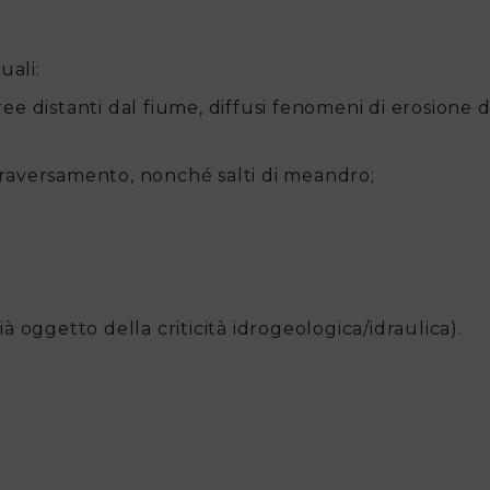
uali:
ee distanti dal fiume, diffusi fenomeni di erosione d
ttraversamento, nonché salti di meandro;
à oggetto della criticità idrogeologica/idraulica).