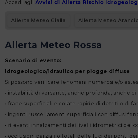
Popolazione
Accedi agli
Avvisi di Allerta Rischio Idrogeolo
Piano
Allerta Meteo Gialla
Allerta Meteo Aranci
della
Protezione
Allerta Meteo Rossa
Civile
Scenario di evento:
Piani
Idrogeologico/idraulico per piogge diffuse
Si possono verificare fenomeni numerosi e/o estes
di
• instabilità di versante, anche profonda, anche di
Emergenza
• frane superficiali e colate rapide di detriti o di f
e
• ingenti ruscellamenti superficiali con diffusi fen
Soccorso
• rilevanti innalzamenti dei livelli idrometrici dei
• occlusioni parziali o totali delle luci dei ponti de