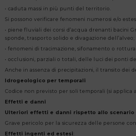
Documentazioni
• caduta massi in più punti del territorio.
Si possono verificare fenomeni numerosi e/o estes
• piene fluviali dei corsi d’acqua drenanti bacini 
sponde, trasporto solido e divagazione dell’alveo;
• fenomeni di tracimazione, sifonamento o rottura
• occlusioni, parziali o totali, delle luci dei ponti 
Anche in assenza di precipitazioni, il transito dei 
Idrogeologico per temporali
Codice non previsto per soli temporali (si applica 
Effetti e danni
Ulteriori effetti e danni rispetto allo scenari
Grave pericolo per la sicurezza delle persone con 
Effetti ingenti ed estesi
: